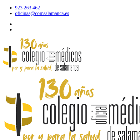
923 263 462
oficinas@comsalamanca.es
Acceso al correo
Área privada