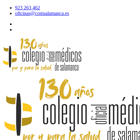
923 263 462
oficinas@comsalamanca.es
Acceso al correo
Área privada