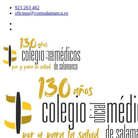
923 263 462
oficinas@comsalamanca.es
Acceso al correo
Área privada