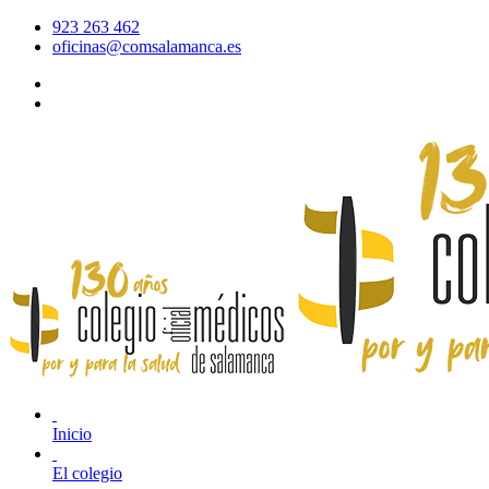
923 263 462
oficinas@comsalamanca.es
Acceso al correo
Área privada
Inicio
El colegio