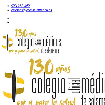
923 263 462
oficinas@comsalamanca.es
Acceso al correo
Área privada