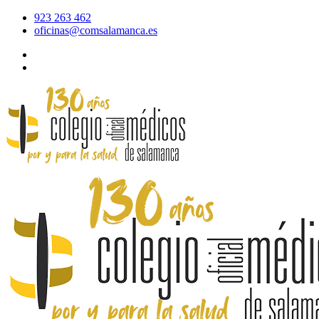
923 263 462
oficinas@comsalamanca.es
Acceso al correo
Área privada