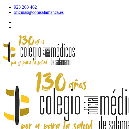
923 263 462
oficinas@comsalamanca.es
Acceso al correo
Área privada