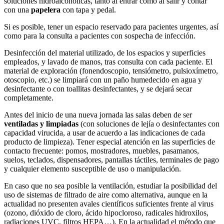
soluciones hidroalcohólicas, tanto al entrar como al salir y contar
con una
papelera
con tapa y pedal.
Si es posible, tener un espacio reservado para pacientes urgentes, así
como para la consulta a pacientes con sospecha de infección.
Desinfección del material utilizado, de los espacios y superficies
empleados, y lavado de manos, tras consulta con cada paciente. El
material de exploración (fonendoscopio, tensiómetro, pulsioxímetro,
otoscopio, etc.) se limpiará con un paño humedecido en agua y
desinfectante o con toallitas desinfectantes, y se dejará secar
completamente.
Antes del inicio de una nueva jornada las salas deben de ser
ventiladas y limpiadas
(con soluciones de lejía o desinfectantes con
capacidad virucida, a usar de acuerdo a las indicaciones de cada
producto de limpieza). Tener especial atención en las superficies de
contacto frecuente: pomos, mostradores, muebles, pasamanos,
suelos, teclados, dispensadores, pantallas táctiles, terminales de pago
y cualquier elemento susceptible de uso o manipulación.
En caso que no sea posible la ventilación, estudiar la posibilidad del
uso de sistemas de filtrado de aire como alternativa, aunque en la
actualidad no presenten avales científicos suficientes frente al virus
(ozono, dióxido de cloro, ácido hipocloroso, radicales hidroxilos,
radiaciones UVC, filtros HEPA…). En la actualidad el método que