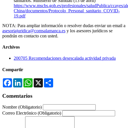
sanitarios. Ministerio de Sanidad (13 de abril)
https://www.mscbs.gob.es/profesionales/saludPublica/ccayes/a
China/documentos/Protocolo_Personal_sanitario_COVID-
19.pdf
NOTA: Para ampliar información o resolver dudas enviar un email a
asesoriajuridica@comsalamanca.es
y los asesores jurídicos se
pondrán en contacto con usted.
Archivos
200705 Recomendaciones desescalada actividad privada
Compartir
Facebook
LinkedIn
WhatsApp
X
Compartir
Comentarios
Nombre
(Obligatorio)
Correo Electrónico
(Obligatorio)