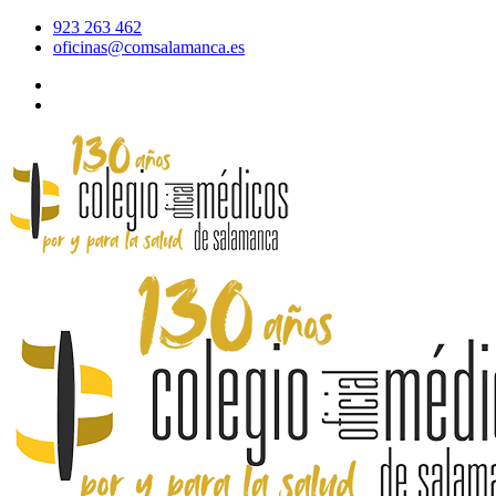
923 263 462
oficinas@comsalamanca.es
Acceso al correo
Área privada