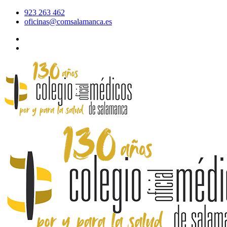
923 263 462
oficinas@comsalamanca.es
Acceso al correo
Área privada