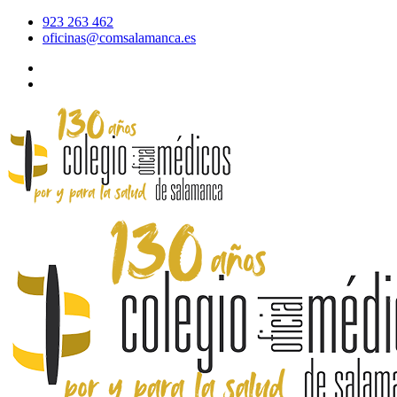
923 263 462
oficinas@comsalamanca.es
Acceso al correo
Área privada