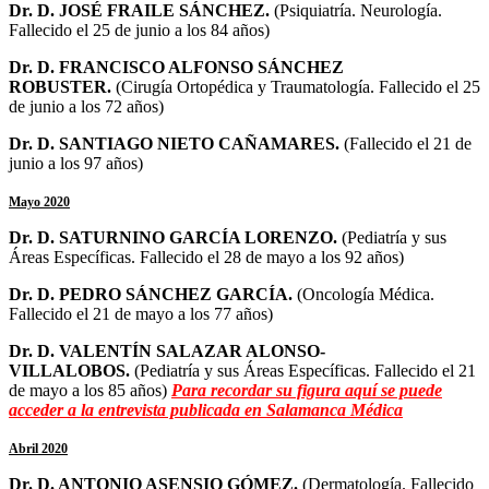
Dr. D.
JOSÉ FRAILE SÁNCHEZ
.
(Psiquiatría. Neurología.
Fallecido el 25 de junio a los 84 años)
Dr. D.
FRANCISCO ALFONSO SÁNCHEZ
ROBUSTER
.
(
Cirugía Ortopédica y Traumatología
. Fallecido el 25
de junio a los 72 años)
Dr. D.
SANTIAGO NIETO CAÑAMARES
.
(Fallecido el 21 de
junio a los 97 años)
Mayo 2020
Dr. D.
SATURNINO GARCÍA LORENZO
.
(Pediatría y sus
Áreas Específicas. Fallecido el 28 de mayo a los 92 años)
Dr. D.
PEDRO SÁNCHEZ GARCÍA
.
(Oncología Médica.
Fallecido el 21 de mayo a los 77 años)
Dr. D.
VALENTÍN SALAZAR ALONSO-
VILLALOBOS
.
(Pediatría y sus Áreas Específicas. Fallecido el 21
de mayo a los 85 años)
Para recordar su figura aquí se puede
acceder a la entrevista publicada en Salamanca Médica
Abril 2020
Dr. D.
ANTONIO ASENSIO GÓMEZ
.
(Dermatología. Fallecido