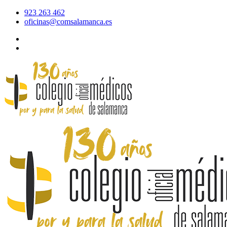
923 263 462
oficinas@comsalamanca.es
Acceso al correo
Área privada