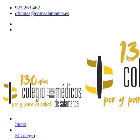
923 263 462
oficinas@comsalamanca.es
Acceso al correo
Área privada
Inicio
El colegio