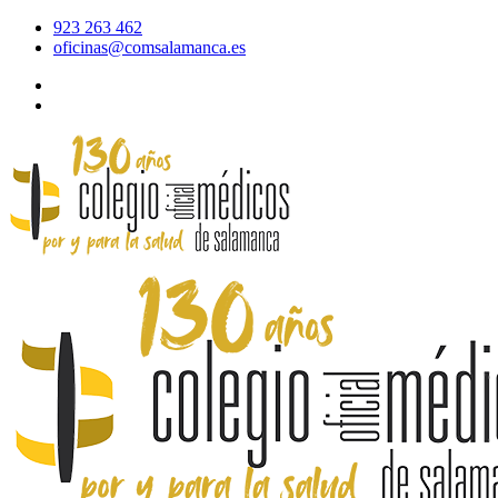
923 263 462
oficinas@comsalamanca.es
Acceso al correo
Área privada