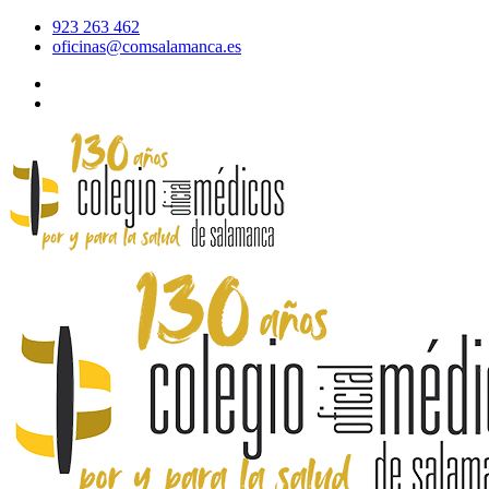
923 263 462
oficinas@comsalamanca.es
Acceso al correo
Área privada