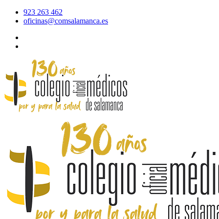
923 263 462
oficinas@comsalamanca.es
Acceso al correo
Área privada