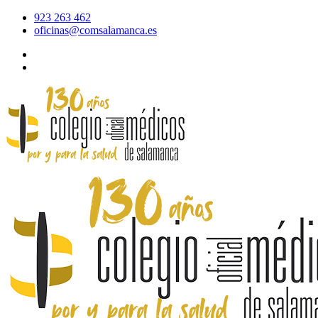
923 263 462
oficinas@comsalamanca.es
Acceso al correo
Área privada