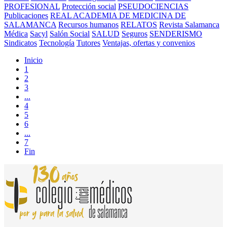
PROFESIONAL
Protección social
PSEUDOCIENCIAS
Publicaciones
REAL ACADEMIA DE MEDICINA DE
SALAMANCA
Recursos humanos
RELATOS
Revista Salamanca
Médica
Sacyl
Salón Social
SALUD
Seguros
SENDERISMO
Sindicatos
Tecnología
Tutores
Ventajas, ofertas y convenios
Inicio
1
2
3
...
4
5
6
...
7
Fin