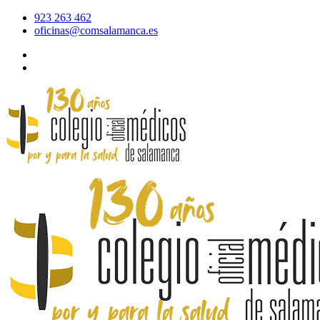
923 263 462
oficinas@comsalamanca.es
Acceso al correo
Área privada