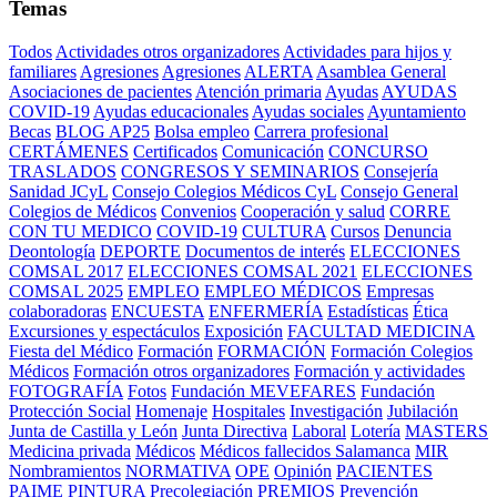
Temas
Todos
Actividades otros organizadores
Actividades para hijos y
familiares
Agresiones
Agresiones
ALERTA
Asamblea General
Asociaciones de pacientes
Atención primaria
Ayudas
AYUDAS
COVID-19
Ayudas educacionales
Ayudas sociales
Ayuntamiento
Becas
BLOG AP25
Bolsa empleo
Carrera profesional
CERTÁMENES
Certificados
Comunicación
CONCURSO
TRASLADOS
CONGRESOS Y SEMINARIOS
Consejería
Sanidad JCyL
Consejo Colegios Médicos CyL
Consejo General
Colegios de Médicos
Convenios
Cooperación y salud
CORRE
CON TU MEDICO
COVID-19
CULTURA
Cursos
Denuncia
Deontología
DEPORTE
Documentos de interés
ELECCIONES
COMSAL 2017
ELECCIONES COMSAL 2021
ELECCIONES
COMSAL 2025
EMPLEO
EMPLEO MÉDICOS
Empresas
colaboradoras
ENCUESTA
ENFERMERÍA
Estadísticas
Ética
Excursiones y espectáculos
Exposición
FACULTAD MEDICINA
Fiesta del Médico
Formación
FORMACIÓN
Formación Colegios
Médicos
Formación otros organizadores
Formación y actividades
FOTOGRAFÍA
Fotos
Fundación MEVEFARES
Fundación
Protección Social
Homenaje
Hospitales
Investigación
Jubilación
Junta de Castilla y León
Junta Directiva
Laboral
Lotería
MASTERS
Medicina privada
Médicos
Médicos fallecidos Salamanca
MIR
Nombramientos
NORMATIVA
OPE
Opinión
PACIENTES
PAIME
PINTURA
Precolegiación
PREMIOS
Prevención