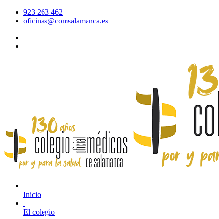
923 263 462
oficinas@comsalamanca.es
Acceso al correo
Área privada
Inicio
El colegio